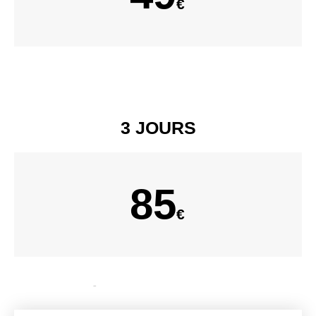
€
3 JOURS​
85
€
-